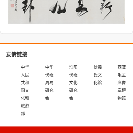
友情链接
中华
中华
淮阳
伏羲
西藏
人民
伏羲
伏羲
氏文
毛主
共和
周易
文化
化馆
席像
国文
研究
研究
章博
化和
会
会
物馆
旅游
部