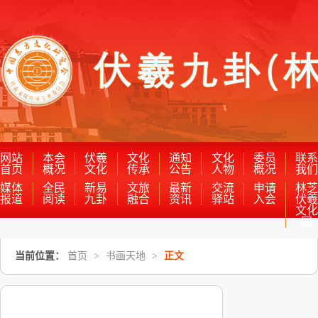
网站
本会
伏羲
文化
通知
文化
委员
联
首页
概况
文化
传承
公告
人物
概况
我
媒体
全民
新易
文旅
最新
交流
申请
林
报道
阅读
九卦
融合
资讯
驿站
入会
伏
文
园
当前位置：
首页
>
书画天地
>
正文