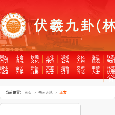
网站
本会
伏羲
文化
通知
文化
委员
联
首页
概况
文化
传承
公告
人物
概况
我
媒体
全民
新易
文旅
最新
交流
申请
林
报道
阅读
九卦
融合
资讯
驿站
入会
伏
文
园
当前位置：
首页
>
书画天地
>
正文