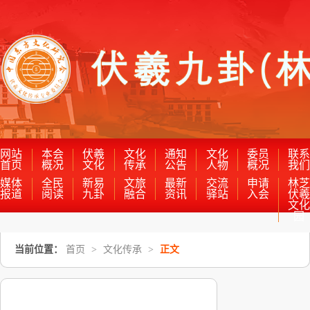
网站
本会
伏羲
文化
通知
文化
委员
联
首页
概况
文化
传承
公告
人物
概况
我
媒体
全民
新易
文旅
最新
交流
申请
林
报道
阅读
九卦
融合
资讯
驿站
入会
伏
文
园
当前位置：
首页
>
文化传承
>
正文