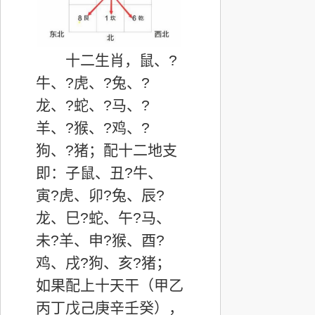
十二生肖，
鼠、
?
牛、
?
虎、
?
兔、
?
龙、
?
蛇、
?
马、
?
羊、
?
猴、
?
鸡、
?
狗、
?
猪；配十二地支
即：子鼠、丑
?
牛、
寅
?
虎、卯
?
兔、辰
?
龙、巳
?
蛇、午
?
马、
未
?
羊、申
?
猴、酉
?
鸡、戌
?
狗、亥
?
猪；
如果配上十天干（甲乙
丙丁戊己庚辛壬癸），