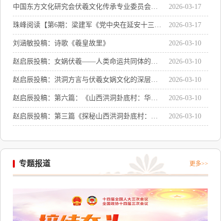
中国东方文化研究会伏羲文化传承专业委员会主
2026-03-17
任聘书感言
珠峰阅读【第6期：梁建军《党中央在延安十三
2026-03-17
年》系列讲座之二：《党中央在延安十三年的辉
刘涵敏投稿：诗歌《羲皇故里》
2026-03-10
煌成就及历史启示》
赵启辰投稿：女娲伏羲——人类命运共同体的精
2026-03-10
神符号与世界文明的共同源头
赵启辰投稿：洪洞方言与伏羲女娲文化的深层关
2026-03-10
联
赵启辰投稿：第六篇：《山西洪洞卦底村：华夏
2026-03-10
文明的奇点与文化传承》
赵启辰投稿：第三篇《探秘山西洪洞卦底村：女
2026-03-10
娲伏羲画卦处遗址》
专题报道
更多>>