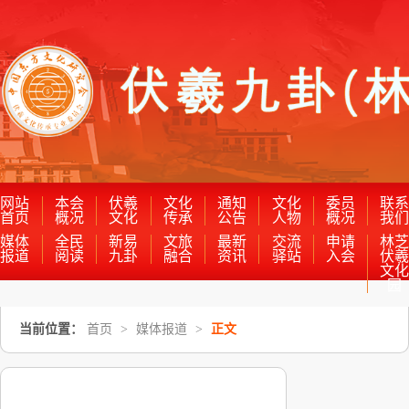
网站
本会
伏羲
文化
通知
文化
委员
联
首页
概况
文化
传承
公告
人物
概况
我
媒体
全民
新易
文旅
最新
交流
申请
林
报道
阅读
九卦
融合
资讯
驿站
入会
伏
文
园
当前位置：
首页
>
媒体报道
>
正文