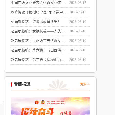
中国东方文化研究会伏羲文化传承
2026-03-17
专业委员会主任聘书感言
珠峰阅读【第6期：梁建军《党中央
2026-03-17
在延安十三年》系列讲座之二：
刘涵敏投稿：诗歌《羲皇故里》
2026-03-10
《党中央在延安十三年的辉煌成就
赵启辰投稿：女娲伏羲——人类命
2026-03-10
及历史启示》
运共同体的精神符号与世界文明的
赵启辰投稿：洪洞方言与伏羲女娲
2026-03-10
共同源头
文化的深层关联
赵启辰投稿：第六篇：《山西洪洞
2026-03-10
卦底村：华夏文明的奇点与文化传
赵启辰投稿：第三篇《探秘山西洪
2026-03-10
承》
洞卦底村：女娲伏羲画卦处遗址》
专题报道
更多>>