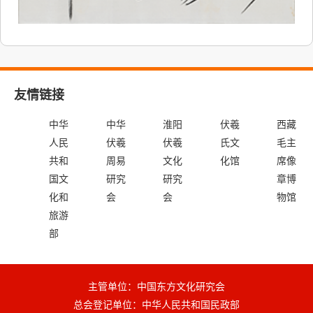
友情链接
中华
中华
淮阳
伏羲
西藏
人民
伏羲
伏羲
氏文
毛主
共和
周易
文化
化馆
席像
国文
研究
研究
章博
化和
会
会
物馆
旅游
部
主管单位：中国东方文化研究会
总会登记单位：中华人民共和国民政部