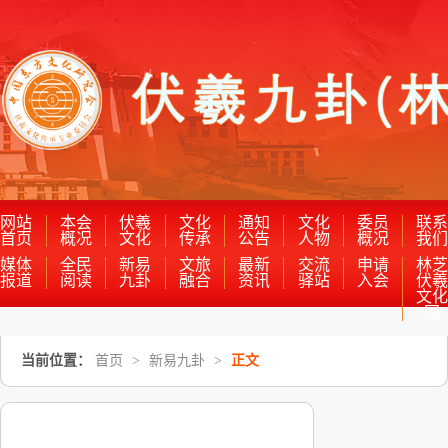
网站
本会
伏羲
文化
通知
文化
委员
联
首页
概况
文化
传承
公告
人物
概况
我
媒体
全民
新易
文旅
最新
交流
申请
林
报道
阅读
九卦
融合
资讯
驿站
入会
伏
文
园
当前位置：
首页
>
新易九卦
>
正文