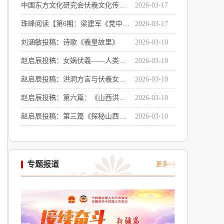
中国东方文化研究会伏羲文化传承
2026-03-17
专业委员会主任聘书感言
珠峰阅读【第6期：梁建军《党中央
2026-03-17
在延安十三年》系列讲座之二：
刘涵敏投稿：诗歌《羲皇故里》
2026-03-10
《党中央在延安十三年的辉煌成就
赵启辰投稿：女娲伏羲——人类命
2026-03-10
及历史启示》
运共同体的精神符号与世界文明的
赵启辰投稿：洪洞方言与伏羲女娲
2026-03-10
共同源头
文化的深层关联
赵启辰投稿：第六篇：《山西洪洞
2026-03-10
卦底村：华夏文明的奇点与文化传
赵启辰投稿：第三篇《探秘山西洪
2026-03-10
承》
洞卦底村：女娲伏羲画卦处遗址》
专题报道
更多>>