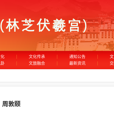
文化
文化传承
通知公告
文
九卦
文旅融合
最新资讯
交
周敦颐