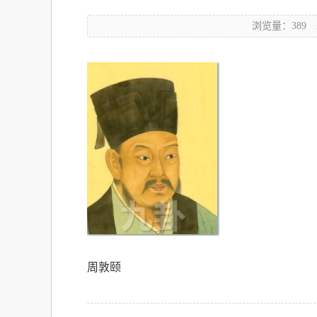
浏览量：389
周敦颐