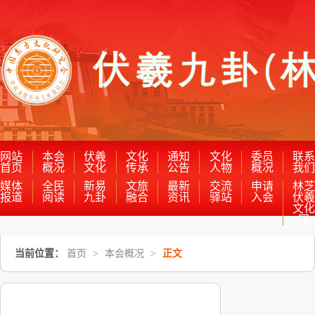
网站
本会
伏羲
文化
通知
文化
委员
联
首页
概况
文化
传承
公告
人物
概况
我
媒体
全民
新易
文旅
最新
交流
申请
林
报道
阅读
九卦
融合
资讯
驿站
入会
伏
文
园
当前位置：
首页
>
本会概况
>
正文