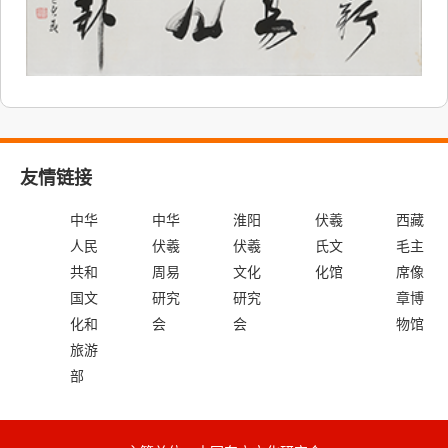
友情链接
中华
中华
淮阳
伏羲
西藏
人民
伏羲
伏羲
氏文
毛主
共和
周易
文化
化馆
席像
国文
研究
研究
章博
化和
会
会
物馆
旅游
部